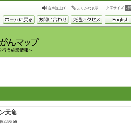
文字サイズ
標
音声読上げ
ふりがな表示
ン天竜
2396-56