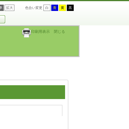
準
拡大
色合い変更
白
青
黄
黒
印刷用表示
閉じる