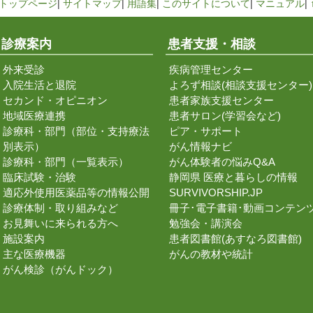
トップページ
|
サイトマップ
|
用語集
|
このサイトについて
|
マニュアル
|
診療案内
患者支援・相談
外来受診
疾病管理センター
入院生活と退院
よろず相談(相談支援センター)
セカンド・オピニオン
患者家族支援センター
地域医療連携
患者サロン(学習会など)
診療科・部門（部位・支持療法
ピア・サポート
別表示）
がん情報ナビ
診療科・部門（一覧表示）
がん体験者の悩みQ&A
臨床試験・治験
静岡県 医療と暮らしの情報
適応外使用医薬品等の情報公開
SURVIVORSHIP.JP
診療体制・取り組みなど
冊子･電子書籍･動画コンテン
お見舞いに来られる方へ
勉強会・講演会
施設案内
患者図書館(あすなろ図書館)
主な医療機器
がんの教材や統計
がん検診（がんドック）