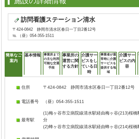
施設の詳細情報
訪問看護ステーション清水
〒424-0842 静岡市清水区春日一丁目2番12号
℡ （昼）054-355-1511
簡単なご
基本情報
事業所まで
事業所の
介護サー
事業者が通
介護サー
の主な利用
常時に介護
案内
運営に関
ビスをし
ビスの内
可能な交通
サービスを
する方針
ている日
容
手段
提供する地
時
域
住所
〒424-0842 静岡市清水区春日一丁目2番12号
電話番号
（昼）054-355-1511
(1)梅ヶ谷市立病院線清水駅経由梅ヶ谷(213)桜
最寄駅
(2)蜂ヶ谷市立病院線清水駅経由蜂ヶ谷(214)桜