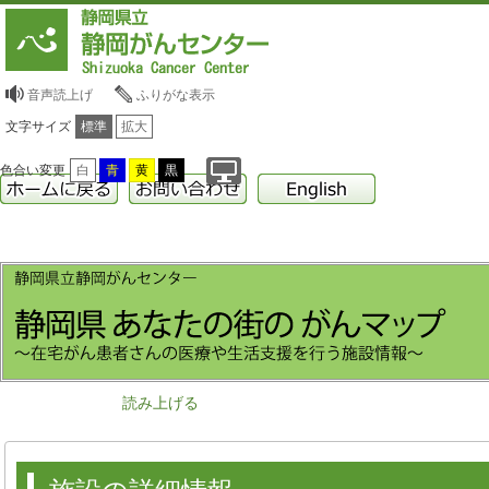
音声読上げ
ふりがな表示
文字サイズ
標準
拡大
色合い変更
白
青
黄
黒
読み上げる