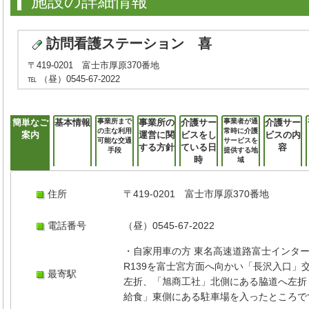
施設の詳細情報
訪問看護ステーション 喜
〒419-0201 富士市厚原370番地
℡ （昼）0545-67-2022
簡単なご
基本情報
事業所まで
事業所の
介護サー
事業者が通
介護サー
の主な利用
常時に介護
案内
運営に関
ビスをし
ビスの内
可能な交通
サービスを
する方針
ている日
容
手段
提供する地
時
域
住所
〒419-0201 富士市厚原370番地
電話番号
（昼）0545-67-2022
・自家用車の方 東名高速道路富士インタ
R139を富士宮方面へ向かい「長沢入口」
最寄駅
左折、「旭商工社」北側にある脇道へ左折
給食」東側にある駐車場を入ったところで