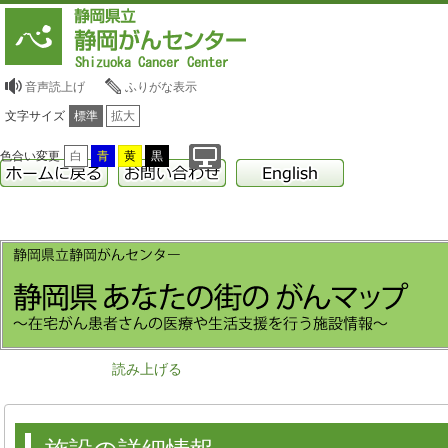
音声読上げ
ふりがな表示
文字サイズ
標準
拡大
色合い変更
白
青
黄
黒
読み上げる