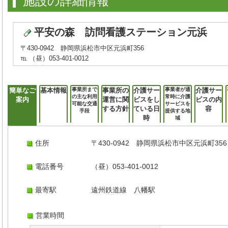
施設の詳細情報
平安の森 訪問看護ステーション元浜
〒430-0942 静岡県浜松市中区元浜町356
℡ （昼）053-401-0012
簡単なご
基本情報
事業所まで
事業所の
介護サー
事業者が通
介護サー
の主な利用
常時に介護
案内
運営に関
ビスをし
ビスの内
可能な交通
サービスを
する方針
ている日
容
手段
提供する地
時
域
住所
〒430-0942 静岡県浜松市中区元浜町356
電話番号
（昼）053-401-0012
最寄駅
遠州鉄道線 八幡駅
営業時間