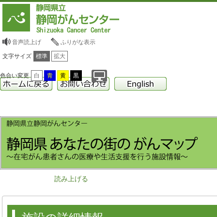
音声読上げ
ふりがな表示
文字サイズ
標準
拡大
色合い変更
白
青
黄
黒
読み上げる