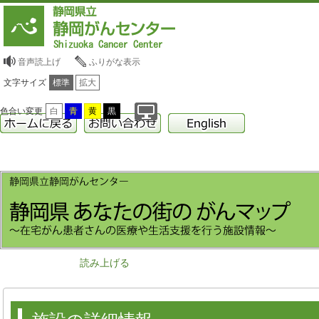
音声読上げ
ふりがな表示
文字サイズ
標準
拡大
色合い変更
白
青
黄
黒
読み上げる