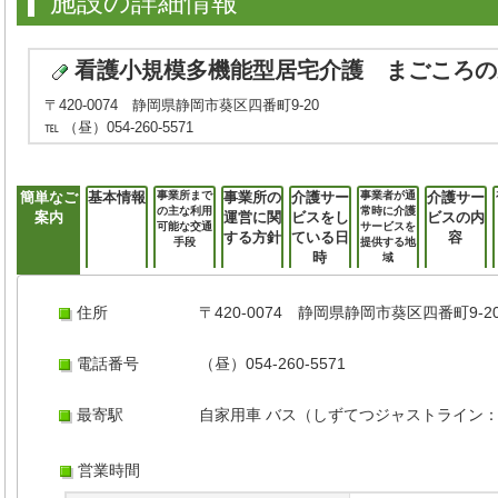
施設の詳細情報
看護小規模多機能型居宅介護 まごころの
〒420-0074 静岡県静岡市葵区四番町9-20
℡ （昼）054-260-5571
簡単なご
基本情報
事業所まで
事業所の
介護サー
事業者が通
介護サー
の主な利用
常時に介護
案内
運営に関
ビスをし
ビスの内
可能な交通
サービスを
する方針
ている日
容
手段
提供する地
時
域
住所
〒420-0074 静岡県静岡市葵区四番町9-2
電話番号
（昼）054-260-5571
最寄駅
自家用車 バス（しずてつジャストライン
営業時間