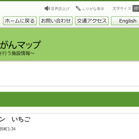
文字サイズ
標
音声読上げ
ふりがな表示
ン いちご
町1-34