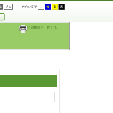
準
拡大
色合い変更
白
青
黄
黒
印刷用表示
閉じる