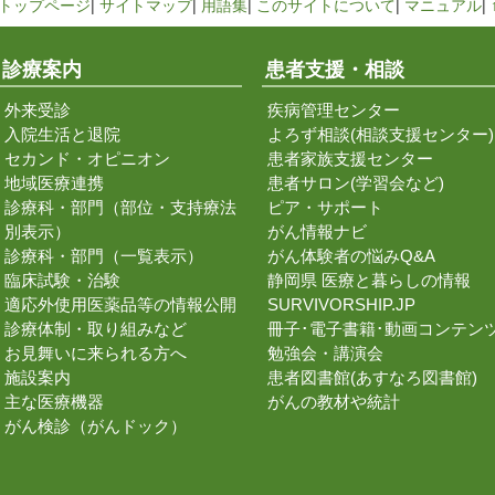
トップページ
|
サイトマップ
|
用語集
|
このサイトについて
|
マニュアル
|
診療案内
患者支援・相談
外来受診
疾病管理センター
入院生活と退院
よろず相談(相談支援センター)
セカンド・オピニオン
患者家族支援センター
地域医療連携
患者サロン(学習会など)
診療科・部門（部位・支持療法
ピア・サポート
別表示）
がん情報ナビ
診療科・部門（一覧表示）
がん体験者の悩みQ&A
臨床試験・治験
静岡県 医療と暮らしの情報
適応外使用医薬品等の情報公開
SURVIVORSHIP.JP
診療体制・取り組みなど
冊子･電子書籍･動画コンテン
お見舞いに来られる方へ
勉強会・講演会
施設案内
患者図書館(あすなろ図書館)
主な医療機器
がんの教材や統計
がん検診（がんドック）