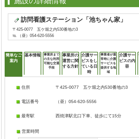
施設の詳細情報
訪問看護ステーション「池ちゃん家」
〒425-0077 五ケ堀之内530番地の3
℡ （昼）054-620-5556
簡単なご
基本情報
事業所まで
事業所の
介護サー
事業者が通
介護サー
の主な利用
常時に介護
案内
運営に関
ビスをし
ビスの内
可能な交通
サービスを
する方針
ている日
容
手段
提供する地
時
域
住所
〒425-0077 五ケ堀之内530番地の3
電話番号
（昼）054-620-5556
最寄駅
西焼津駅北口下車、徒歩にて15分
営業時間