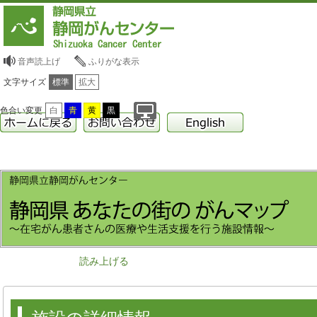
音声読上げ
ふりがな表示
文字サイズ
標準
拡大
色合い変更
白
青
黄
黒
読み上げる