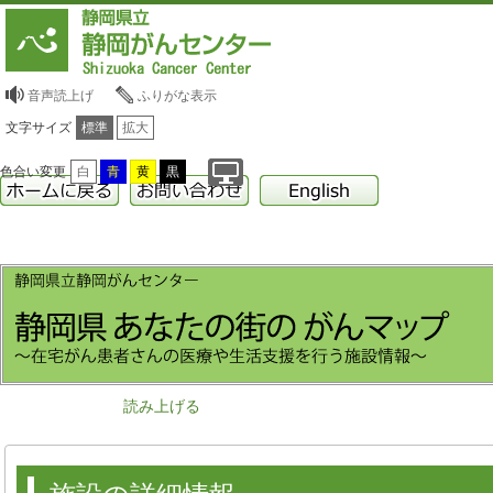
音声読上げ
ふりがな表示
文字サイズ
標準
拡大
色合い変更
白
青
黄
黒
読み上げる