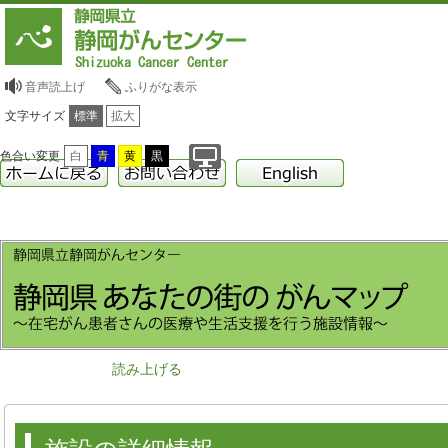
音声読上げ
ふりがな表示
文字サイズ
標準
拡大
色合い変更
白
青
黄
黒
読み上げる