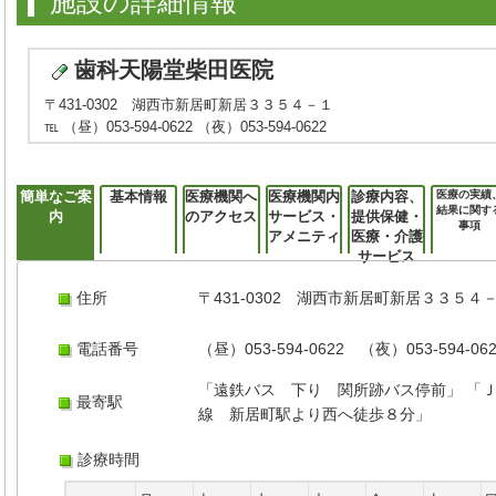
施設の詳細情報
歯科天陽堂柴田医院
〒431-0302 湖西市新居町新居３３５４－１
℡ （昼）053-594-0622 （夜）053-594-0622
簡単なご案
基本情報
医療機関へ
医療機関内
診療内容、
医療の実績
結果に関す
内
のアクセス
サービス・
提供保健・
事項
アメニティ
医療・介護
サービス
住所
〒431-0302 湖西市新居町新居３３５４
電話番号
（昼）053-594-0622 （夜）053-594-06
「遠鉄バス 下り 関所跡バス停前」 「
最寄駅
線 新居町駅より西へ徒歩８分」
診療時間