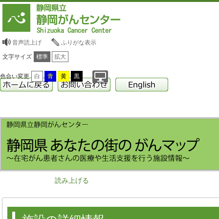
音声読上げ
ふりがな表示
文字サイズ
標準
拡大
色合い変更
白
青
黄
黒
読み上げる