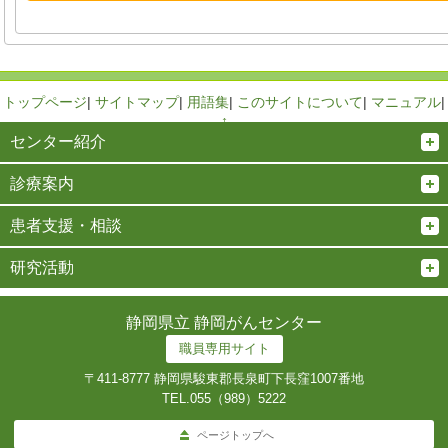
トップページ
|
サイトマップ
|
用語集
|
このサイトについて
|
マニュアル
|
↑
センター紹介
診療案内
患者支援・相談
研究活動
静岡県立 静岡がんセンター
職員専用サイト
〒411-8777 静岡県駿東郡長泉町下長窪1007番地
TEL.
055（989）5222
ページトップへ