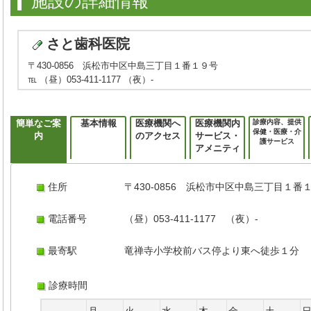
施設の詳細情報
さと歯科医院
〒430-0856 浜松市中区中島三丁目１番１９号
℡ （昼）053-411-1177 （夜）-
簡単なご案
基本情報
医療機関へ
医療機関内
診療内容、提供
保健・医療・介
内
のアクセス
サービス・
護サービス
アメニティ
住所
〒430-0856 浜松市中区中島三丁目１番
電話番号
（昼）053-411-1177 （夜）-
最寄駅
竜禅寺小学校前バス停より東へ徒歩１分
診療時間