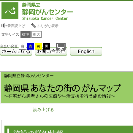
音声読上げ
ふりがな表示
文字サイズ
標準
拡大
色合い変更
白
青
黄
黒
読み上げる