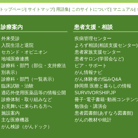
トップページ
|
サイトマップ
|
用語集
|
このサイトについて
|
マニュアル
|
診療案内
患者支援・相談
外来受診
疾病管理センター
入院生活と退院
よろず相談(相談支援センター)
セカンド・オピニオン
患者家族支援センター
地域医療連携
患者サロン(学習会など)
診療科・部門（部位・支持療法
ピア・サポート
別表示）
がん情報ナビ
診療科・部門（一覧表示）
がん体験者の悩みQ&A
臨床試験・治験
静岡県 医療と暮らしの情報
適応外使用医薬品等の情報公開
SURVIVORSHIP.JP
診療体制・取り組みなど
冊子･電子書籍･動画コンテン
お見舞いに来られる方へ
勉強会・講演会
施設案内
患者図書館(あすなろ図書館)
主な医療機器
がんの教材や統計
がん検診（がんドック）