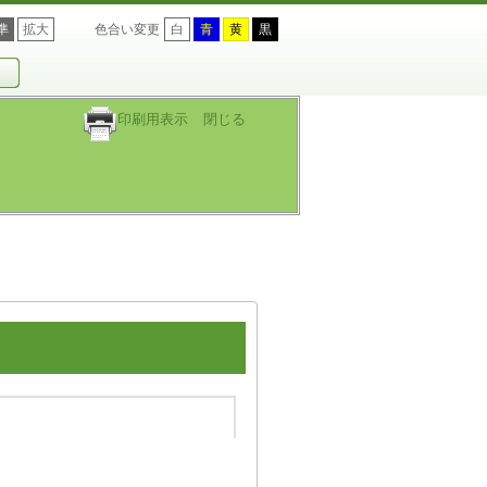
準
拡大
色合い変更
白
青
黄
黒
印刷用表示
閉じる