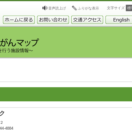
文字サイズ
標
音声読上げ
ふりがな表示
ク
８２
4-4884