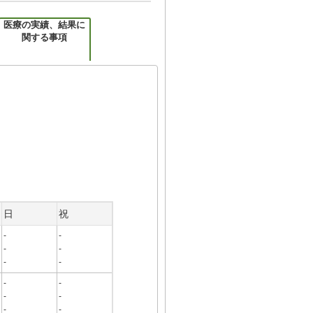
医療の実績、結果に
関する事項
日
祝
-
-
-
-
-
-
-
-
-
-
-
-