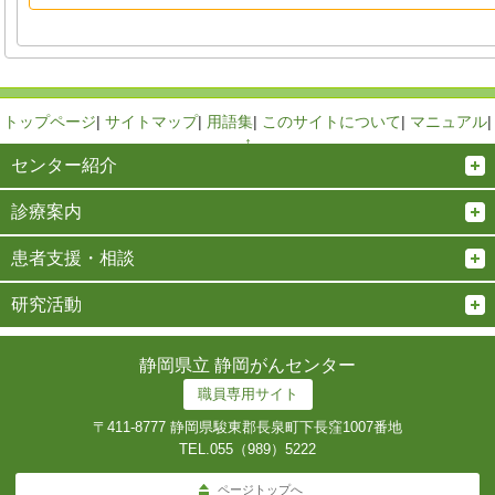
トップページ
|
サイトマップ
|
用語集
|
このサイトについて
|
マニュアル
|
↑
センター紹介
診療案内
患者支援・相談
研究活動
静岡県立 静岡がんセンター
職員専用サイト
〒411-8777 静岡県駿東郡長泉町下長窪1007番地
TEL.
055（989）5222
ページトップへ