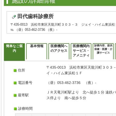
施設の詳細情報
田代歯科診療所
〒435-0013 浜松市東区天龍川町３０３－３ ジェイ・ハイム東浜松
℡ （昼）053-462-3736 （夜）-
簡単なご案
基本情報
医療機関へ
医療機関内
診療内容、提供
保健・医療・介
内
のアクセス
サービス・
護サービス
アメニティ
〒435-0013 浜松市東区天龍川町３０３
住所
イ・ハイム東浜松１Ｆ
電話番号
（昼）053-462-3736 （夜）-
ＪＲ天竜川町駅より 北へ徒歩１分 遠鉄
最寄駅
ス停より 南へ徒歩５分
診療時間