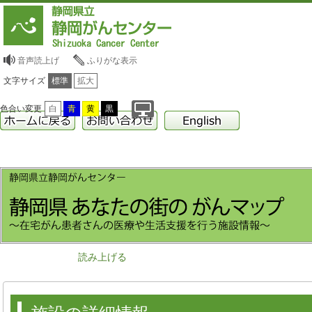
音声読上げ
ふりがな表示
文字サイズ
標準
拡大
色合い変更
白
青
黄
黒
読み上げる