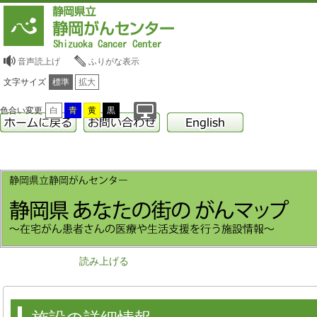
音声読上げ
ふりがな表示
文字サイズ
標準
拡大
色合い変更
白
青
黄
黒
読み上げる