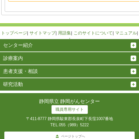
トップページ
|
サイトマップ
|
用語集
|
このサイトについて
|
マニュアル
|
↑
センター紹介
診療案内
患者支援・相談
研究活動
静岡県立 静岡がんセンター
職員専用サイト
〒411-8777 静岡県駿東郡長泉町下長窪1007番地
TEL.
055（989）5222
ページトップへ