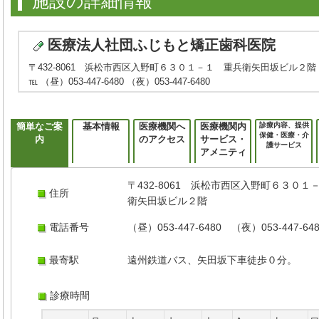
施設の詳細情報
医療法人社団ふじもと矯正歯科医院
〒432-8061 浜松市西区入野町６３０１－１ 重兵衛矢田坂ビル２階
℡ （昼）053-447-6480 （夜）053-447-6480
簡単なご案
基本情報
医療機関へ
医療機関内
診療内容、提供
保健・医療・介
内
のアクセス
サービス・
護サービス
アメニティ
〒432-8061 浜松市西区入野町６３０１
住所
衛矢田坂ビル２階
電話番号
（昼）053-447-6480 （夜）053-447-64
最寄駅
遠州鉄道バス、矢田坂下車徒歩０分。
診療時間