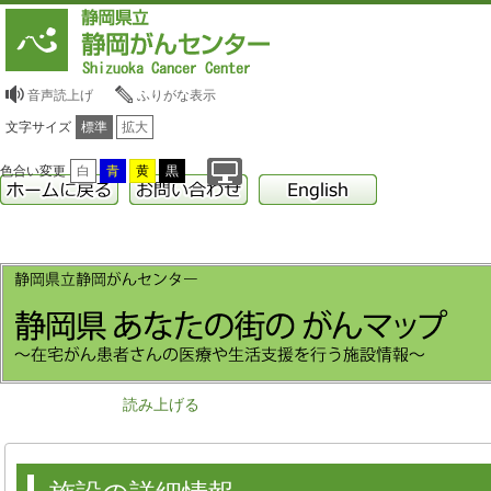
音声読上げ
ふりがな表示
文字サイズ
標準
拡大
色合い変更
白
青
黄
黒
読み上げる