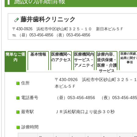
施設の詳細情報
藤井歯科クリニック
〒430-0926 浜松市中区砂山町３２５－１０ 新日本ビル５Ｆ
℡ （昼）053-456-4856 （夜）053-456-4856
簡単なご案
基本情報
医療機関へ
医療機関内
診療内容、
医療の実績
結果に関す
内
のアクセス
サービス・
提供保健・
事項
アメニティ
医療・介護
サービス
〒430-0926 浜松市中区砂山町３２５－
住所
本ビル５Ｆ
電話番号
（昼）053-456-4856 （夜）053-456-48
最寄駅
ＪＲ浜松駅南口より徒歩３０秒
診療時間