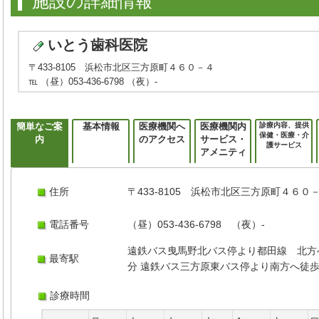
施設の詳細情報
いとう歯科医院
〒433-8105 浜松市北区三方原町４６０－４
℡ （昼）053-436-6798 （夜）-
簡単なご案
基本情報
医療機関へ
医療機関内
診療内容、提供
保健・医療・介
内
のアクセス
サービス・
護サービス
アメニティ
住所
〒433-8105 浜松市北区三方原町４６０
電話番号
（昼）053-436-6798 （夜）-
遠鉄バス曳馬野北バス停より都田線 北方
最寄駅
分 遠鉄バス三方原東バス停より南方へ徒
診療時間