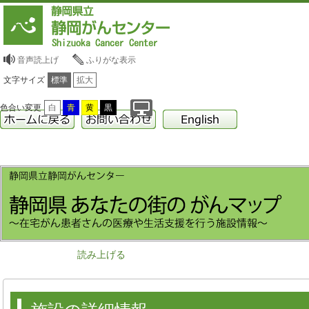
音声読上げ
ふりがな表示
文字サイズ
標準
拡大
色合い変更
白
青
黄
黒
読み上げる