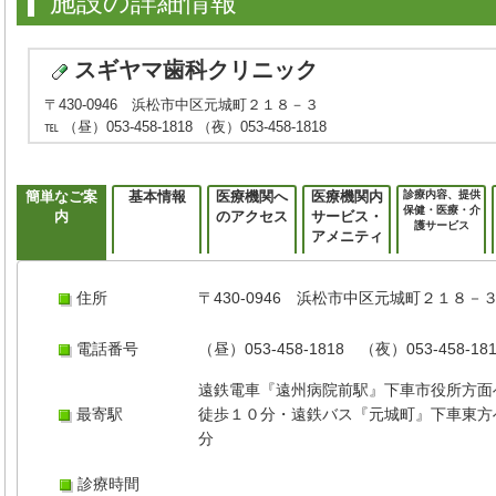
施設の詳細情報
スギヤマ歯科クリニック
〒430-0946 浜松市中区元城町２１８－３
℡ （昼）053-458-1818 （夜）053-458-1818
簡単なご案
基本情報
医療機関へ
医療機関内
診療内容、提供
保健・医療・介
内
のアクセス
サービス・
護サービス
アメニティ
住所
〒430-0946 浜松市中区元城町２１８－
電話番号
（昼）053-458-1818 （夜）053-458-18
遠鉄電車『遠州病院前駅』下車市役所方面
最寄駅
徒歩１０分・遠鉄バス『元城町』下車東方
分
診療時間