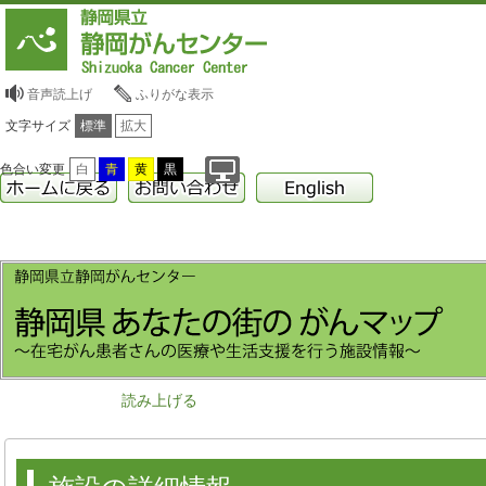
音声読上げ
ふりがな表示
文字サイズ
標準
拡大
色合い変更
白
青
黄
黒
読み上げる