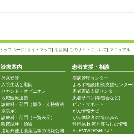
トップページ
|
サイトマップ
|
用語集
|
このサイトについて
|
マニュアル
|
診療案内
患者支援・相談
外来受診
疾病管理センター
入院生活と退院
よろず相談(相談支援センター)
セカンド・オピニオン
患者家族支援センター
地域医療連携
患者サロン(学習会など)
診療科・部門（部位・支持療法
ピア・サポート
別表示）
がん情報ナビ
診療科・部門（一覧表示）
がん体験者の悩みQ&A
臨床試験・治験
静岡県 医療と暮らしの情報
適応外使用医薬品等の情報公開
SURVIVORSHIP.JP