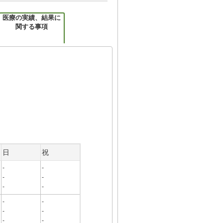
医療の実績、結果に
関する事項
日
祝
-
-
-
-
-
-
-
-
-
-
-
-