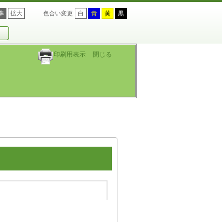
準
拡大
色合い変更
白
青
黄
黒
印刷用表示
閉じる