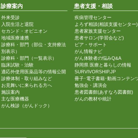
診療案内
患者支援・相談
外来受診
疾病管理センター
入院生活と退院
よろず相談(相談支援センター)
セカンド・オピニオン
患者家族支援センター
地域医療連携
患者サロン(学習会など)
診療科・部門（部位・支持療法
ピア・サポート
別表示）
がん情報ナビ
診療科・部門（一覧表示）
がん体験者の悩みQ&A
臨床試験・治験
静岡県 医療と暮らしの情報
適応外使用医薬品等の情報公開
SURVIVORSHIP.JP
診療体制・取り組みなど
冊子･電子書籍･動画コンテン
お見舞いに来られる方へ
勉強会・講演会
施設案内
患者図書館(あすなろ図書館)
主な医療機器
がんの教材や統計
がん検診（がんドック）