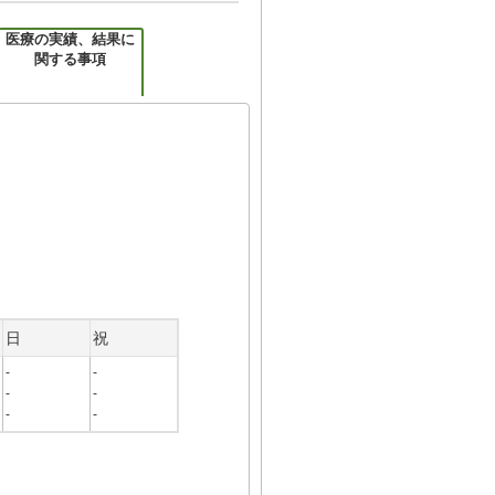
医療の実績、結果に
関する事項
日
祝
-
-
-
-
-
-