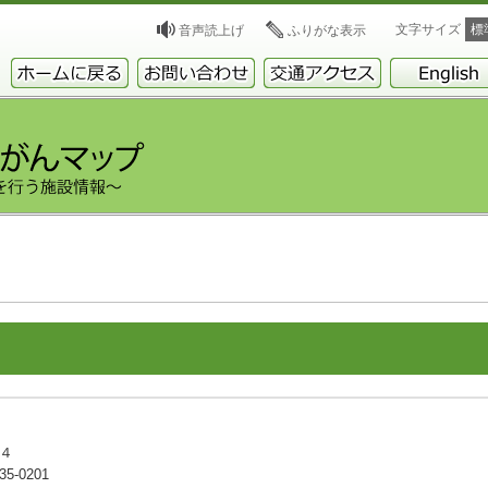
文字サイズ
標
音声読上げ
ふりがな表示
－４
5-0201