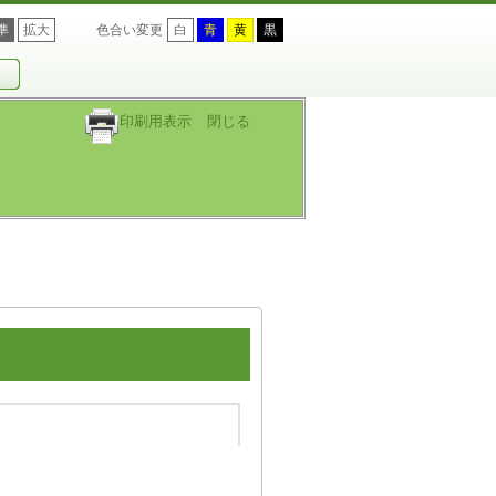
準
拡大
色合い変更
白
青
黄
黒
印刷用表示
閉じる