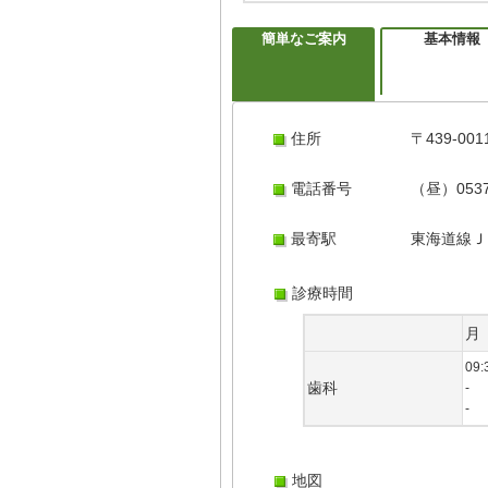
簡単なご案内
基本情報
住所
〒439-0
電話番号
（昼）0537
最寄駅
東海道線Ｊ
診療時間
月
09:
歯科
-
-
地図