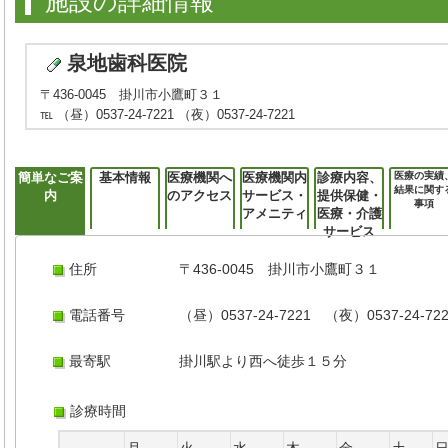
施設の詳細情報
泉地歯科医院
〒436-0045 掛川市小鷹町３１
℡ （昼）0537-24-7221 （夜）0537-24-7221
簡単なご案
基本情報
医療機関へ
医療機関内
診療内容、
医療の実績
結果に関す
内
のアクセス
サービス・
提供保健・
事項
アメニティ
医療・介護
サービス
住所
〒436-0045 掛川市小鷹町３１
電話番号
（昼）0537-24-7221 （夜）0537-24-72
最寄駅
掛川駅より西へ徒歩１５分
診療時間