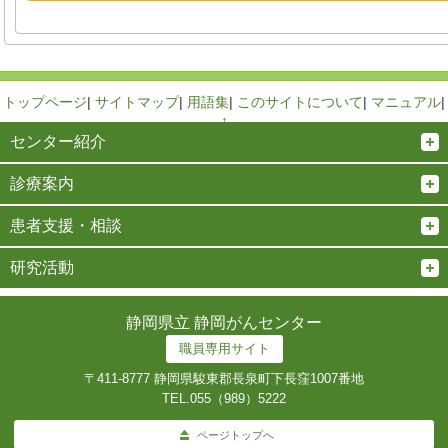
トップページ
|
サイトマップ
|
用語集
|
このサイトについて
|
マニュアル
|
↑
センター紹介
診療案内
患者支援・相談
研究活動
静岡県立 静岡がんセンター
職員専用サイト
〒411-8777 静岡県駿東郡長泉町下長窪1007番地
TEL.
055（989）5222
ページトップへ