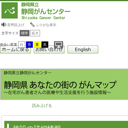
音声読上げ
ふりがな表示
文字サイズ
標準
拡大
色合い変更
白
青
黄
黒
読み上げる