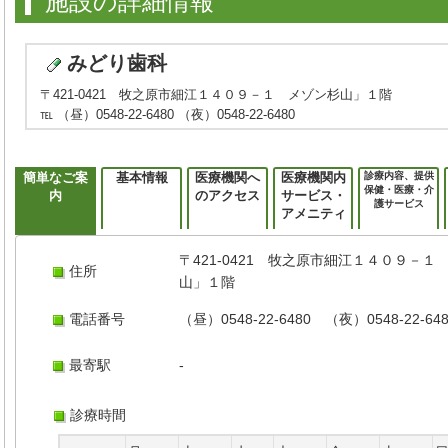
施設の詳細情報
みどり歯科
〒421-0421 牧之原市細江１４０９－１ メゾン杉山」１階
℡ （昼）0548-22-6480 （夜）0548-22-6480
簡単なご案
基本情報
医療機関へ
医療機関内
診療内容、提供
保健・医療・介
内
のアクセス
サービス・
護サービス
アメニティ
〒421-0421 牧之原市細江１４０９－１
住所
山」１階
電話番号
（昼）0548-22-6480 （夜）0548-22-64
最寄駅
-
診療時間