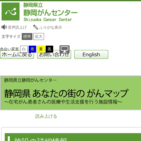
音声読上げ
ふりがな表示
文字サイズ
標準
拡大
色合い変更
白
青
黄
黒
読み上げる