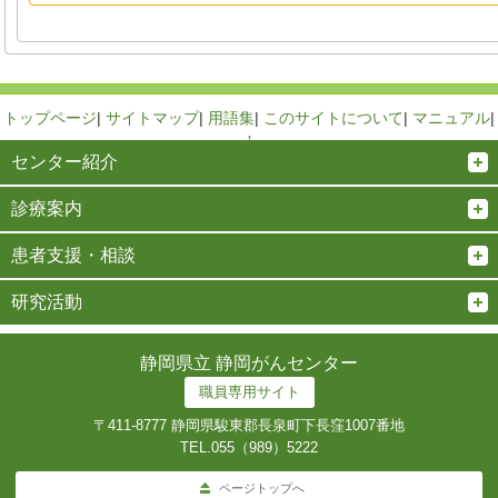
トップページ
|
サイトマップ
|
用語集
|
このサイトについて
|
マニュアル
|
↑
センター紹介
診療案内
患者支援・相談
研究活動
静岡県立 静岡がんセンター
職員専用サイト
〒411-8777 静岡県駿東郡長泉町下長窪1007番地
TEL.
055（989）5222
ページトップへ