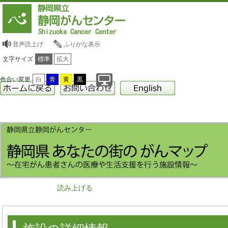
音声読上げ
ふりがな表示
文字サイズ
標準
拡大
色合い変更
白
青
黄
黒
読み上げる