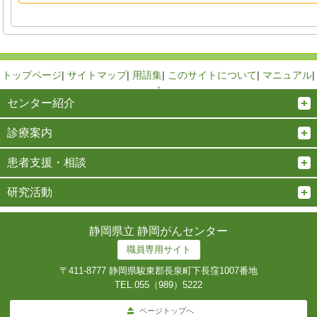
トップページ
|
サイトマップ
|
用語集
|
このサイトについて
|
マニュアル
|
↑
センター紹介
診療案内
患者支援・相談
研究活動
静岡県立 静岡がんセンター
職員専用サイト
〒411-8777 静岡県駿東郡長泉町下長窪1007番地
TEL.
055（989）5222
ページトップへ