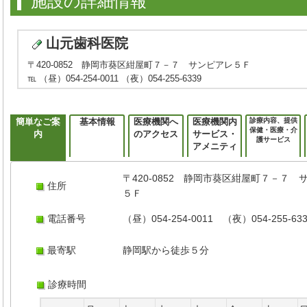
施設の詳細情報
山元歯科医院
〒420-0852 静岡市葵区紺屋町７－７ サンピアレ５Ｆ
℡ （昼）054-254-0011 （夜）054-255-6339
簡単なご案
基本情報
医療機関へ
医療機関内
診療内容、提供
保健・医療・介
内
のアクセス
サービス・
護サービス
アメニティ
〒420-0852 静岡市葵区紺屋町７－７ 
住所
５Ｆ
電話番号
（昼）054-254-0011 （夜）054-255-63
最寄駅
静岡駅から徒歩５分
診療時間