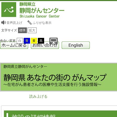
音声読上げ
ふりがな表示
文字サイズ
標準
拡大
色合い変更
白
青
黄
黒
読み上げる