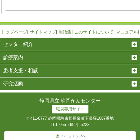
トップページ
|
サイトマップ
|
用語集
|
このサイトについて
|
マニュアル
|
↑
センター紹介
診療案内
患者支援・相談
研究活動
静岡県立 静岡がんセンター
職員専用サイト
〒411-8777 静岡県駿東郡長泉町下長窪1007番地
TEL.
055（989）5222
ページトップへ