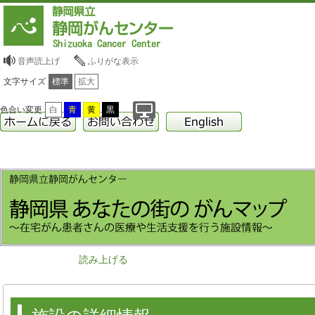
音声読上げ
ふりがな表示
文字サイズ
標準
拡大
色合い変更
白
青
黄
黒
読み上げる