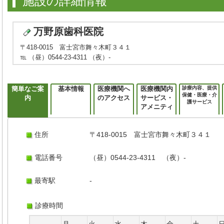
施設の詳細情報
万野原歯科医院
〒418-0015 富士宮市舞々木町３４１
℡ （昼）0544-23-4311 （夜）-
簡単なご案
基本情報
医療機関へ
医療機関内
診療内容、提供
保健・医療・介
内
のアクセス
サービス・
護サービス
アメニティ
住所
〒418-0015 富士宮市舞々木町３４１
電話番号
（昼）0544-23-4311 （夜）-
最寄駅
-
診療時間