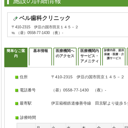
施設の詳細情報
ベル歯科クリニック
〒410-2315 伊豆の国市田京１４５－２
℡ （昼）0558-77-1430 （夜）-
簡単なご案
基本情報
医療機関へ
医療機関内
診療内容、提供
保健・医療・介
内
のアクセス
サービス・
護サービス
アメニティ
住所
〒410-2315 伊豆の国市田京１４５－２
電話番号
（昼）0558-77-1430 （夜）-
最寄駅
伊豆箱根鉄道修善寺線 田京駅より徒歩５
診療時間