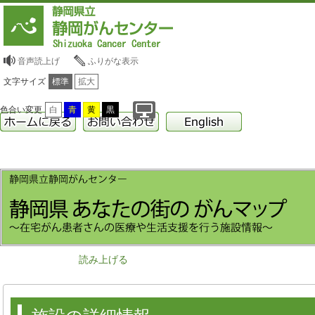
音声読上げ
ふりがな表示
文字サイズ
標準
拡大
色合い変更
白
青
黄
黒
読み上げる