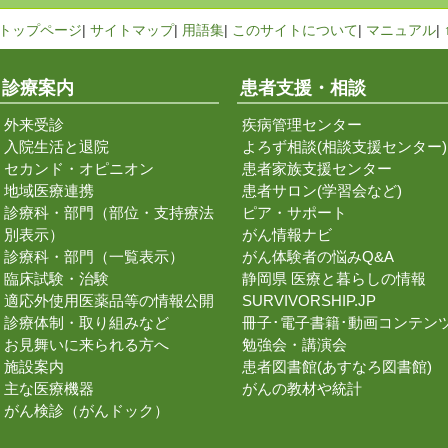
トップページ
|
サイトマップ
|
用語集
|
このサイトについて
|
マニュアル
|
診療案内
患者支援・相談
外来受診
疾病管理センター
入院生活と退院
よろず相談(相談支援センター)
セカンド・オピニオン
患者家族支援センター
地域医療連携
患者サロン(学習会など)
診療科・部門（部位・支持療法
ピア・サポート
別表示）
がん情報ナビ
診療科・部門（一覧表示）
がん体験者の悩みQ&A
臨床試験・治験
静岡県 医療と暮らしの情報
適応外使用医薬品等の情報公開
SURVIVORSHIP.JP
診療体制・取り組みなど
冊子･電子書籍･動画コンテン
お見舞いに来られる方へ
勉強会・講演会
施設案内
患者図書館(あすなろ図書館)
主な医療機器
がんの教材や統計
がん検診（がんドック）