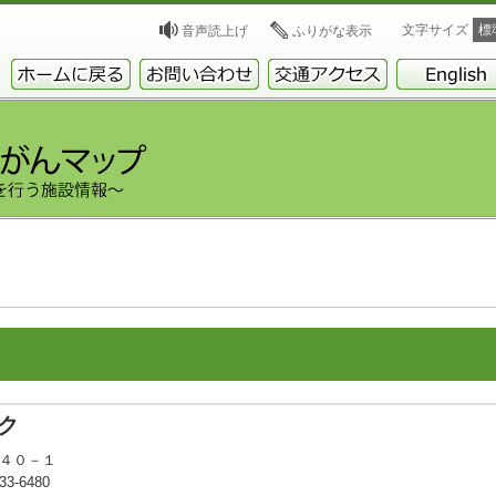
文字サイズ
標
音声読上げ
ふりがな表示
ク
１４０－１
3-6480