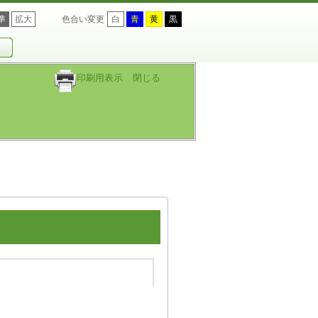
準
拡大
色合い変更
白
青
黄
黒
印刷用表示
閉じる