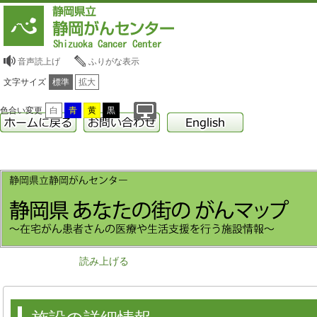
音声読上げ
ふりがな表示
文字サイズ
標準
拡大
色合い変更
白
青
黄
黒
読み上げる