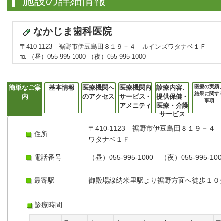
施設の詳細情報
なかじま歯科医院
〒410-1123 裾野市伊豆島田８１９－４ ルインズワタナベ１Ｆ
℡ （昼）055-995-1000 （夜）055-995-1000
簡単なご案
基本情報
医療機関へ
医療機関内
診療内容、
医療の実績
結果に関す
内
のアクセス
サービス・
提供保健・
事項
アメニティ
医療・介護
サービス
〒410-1123 裾野市伊豆島田８１９－４
住所
ワタナベ１Ｆ
電話番号
（昼）055-995-1000 （夜）055-995-10
最寄駅
御殿場線納米里駅より裾野方面へ徒歩１０
診療時間