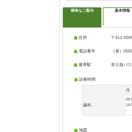
簡単なご案内
基本情報
住所
〒412-0
電話番号
（昼）0550
最寄駅
富士急バス
診療時間
月
09:
歯科
14:
-
地図