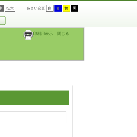
準
拡大
色合い変更
白
青
黄
黒
印刷用表示
閉じる