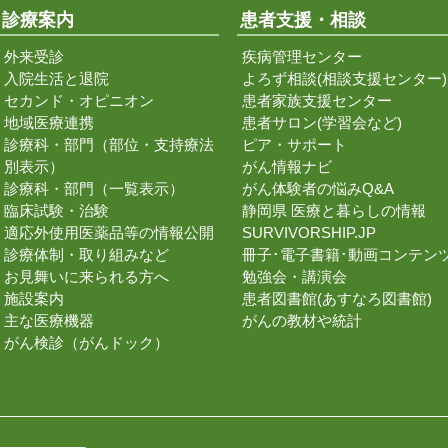
診療案内
患者支援・相談
外来受診
疾病管理センター
入院生活と退院
よろず相談(相談支援センター)
セカンド・オピニオン
患者家族支援センター
地域医療連携
患者サロン(学習会など)
診療科・部門（部位・支持療法
ピア・サポート
別表示）
がん情報ナビ
診療科・部門（一覧表示）
がん体験者の悩みQ&A
臨床試験・治験
静岡県 医療と暮らしの情報
適応外使用医薬品等の情報公開
SURVIVORSHIP.JP
診療体制・取り組みなど
冊子･電子書籍･動画コンテン
お見舞いに来られる方へ
勉強会・講演会
施設案内
患者図書館(あすなろ図書館)
主な医療機器
がんの教材や統計
がん検診（がんドック）