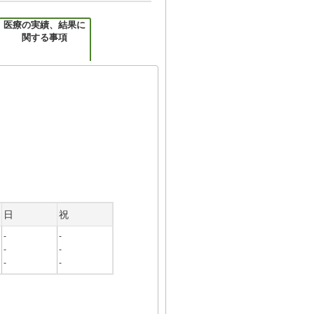
医療の実績、結果に
関する事項
日
祝
-
-
-
-
-
-