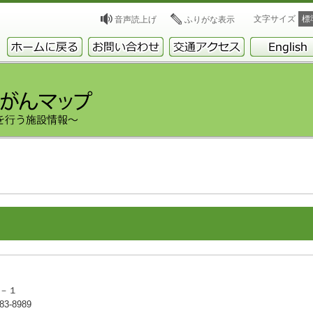
文字サイズ
標
音声読上げ
ふりがな表示
６－１
3-8989