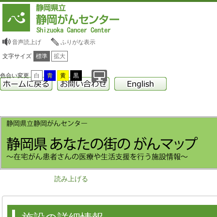
音声読上げ
ふりがな表示
文字サイズ
標準
拡大
色合い変更
白
青
黄
黒
読み上げる