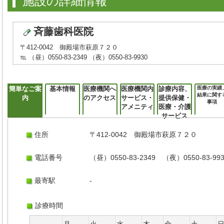
施設の詳細情報
斉藤歯科医院
〒412-0042 御殿場市萩原７２０
℡ （昼）0550-83-2349 （夜）0550-83-9930
簡単なご案
基本情報
医療機関へ
医療機関内
診療内容、
医療の実績
結果に関す
内
のアクセス
サービス・
提供保健・
事項
アメニティ
医療・介護
サービス
住所
〒412-0042 御殿場市萩原７２０
電話番号
（昼）0550-83-2349 （夜）0550-83-99
最寄駅
-
診療時間