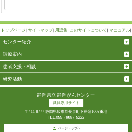
トップページ
|
サイトマップ
|
用語集
|
このサイトについて
|
マニュアル
|
↑
センター紹介
診療案内
患者支援・相談
研究活動
静岡県立 静岡がんセンター
職員専用サイト
〒411-8777 静岡県駿東郡長泉町下長窪1007番地
TEL.
055（989）5222
ページトップへ