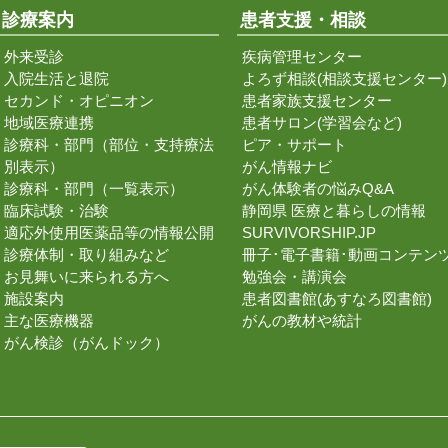
診療案内
患者支援・相談
外来受診
疾病管理センター
入院生活と退院
よろず相談(相談支援センター)
セカンド・オピニオン
患者家族支援センター
地域医療連携
患者サロン(学習会など)
診療科・部門（部位・支持療法
ピア・サポート
別表示）
がん情報ナビ
診療科・部門（一覧表示）
がん体験者の悩みQ&A
臨床試験・治験
静岡県 医療と暮らしの情報
適応外使用医薬品等の情報公開
SURVIVORSHIP.JP
診療体制・取り組みなど
冊子･電子書籍･動画コンテン
お見舞いに来られる方へ
勉強会・講演会
施設案内
患者図書館(あすなろ図書館)
主な医療機器
がんの教材や統計
がん検診（がんドック）