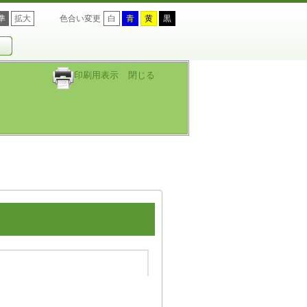
準
拡大
色合い変更
白
青
黄
黒
印刷用表示
閉じる