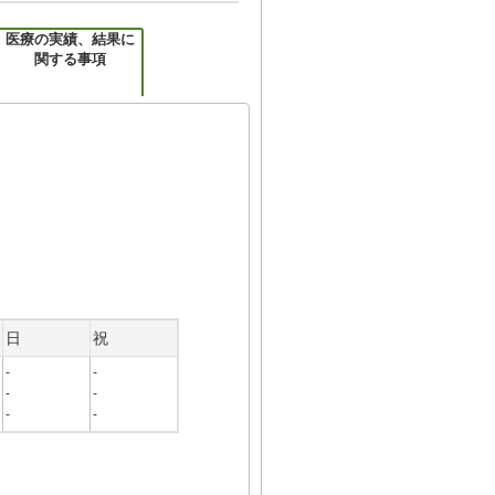
医療の実績、結果に
関する事項
日
祝
-
-
-
-
-
-