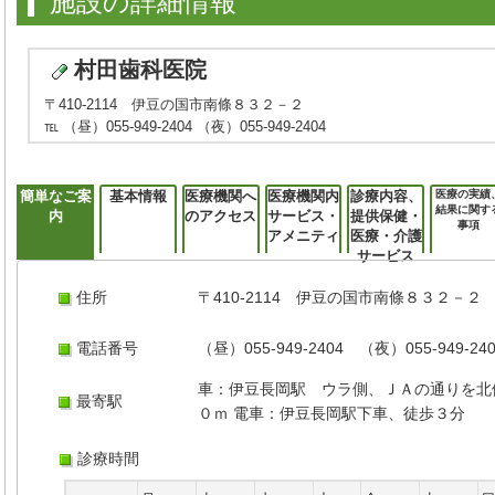
施設の詳細情報
村田歯科医院
〒410-2114 伊豆の国市南條８３２－２
℡ （昼）055-949-2404 （夜）055-949-2404
簡単なご案
基本情報
医療機関へ
医療機関内
診療内容、
医療の実績
結果に関す
内
のアクセス
サービス・
提供保健・
事項
アメニティ
医療・介護
サービス
住所
〒410-2114 伊豆の国市南條８３２－２
電話番号
（昼）055-949-2404 （夜）055-949-24
車：伊豆長岡駅 ウラ側、ＪＡの通りを北
最寄駅
０ｍ 電車：伊豆長岡駅下車、徒歩３分
診療時間