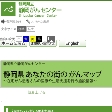
音声読上げ
ふりがな表示
文字サイズ
標準
拡大
色合い変更
白
青
黄
黒
読み上げる