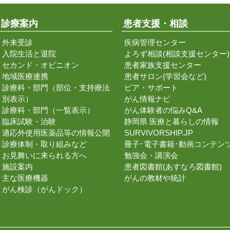
診療案内
患者支援・相談
外来受診
疾病管理センター
入院生活と退院
よろず相談(相談支援センター)
セカンド・オピニオン
患者家族支援センター
地域医療連携
患者サロン(学習会など)
診療科・部門（部位・支持療法
ピア・サポート
別表示）
がん情報ナビ
診療科・部門（一覧表示）
がん体験者の悩みQ&A
臨床試験・治験
静岡県 医療と暮らしの情報
適応外使用医薬品等の情報公開
SURVIVORSHIP.JP
診療体制・取り組みなど
冊子･電子書籍･動画コンテン
お見舞いに来られる方へ
勉強会・講演会
施設案内
患者図書館(あすなろ図書館)
主な医療機器
がんの教材や統計
がん検診（がんドック）