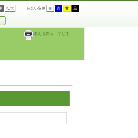
準
拡大
色合い変更
白
青
黄
黒
印刷用表示
閉じる