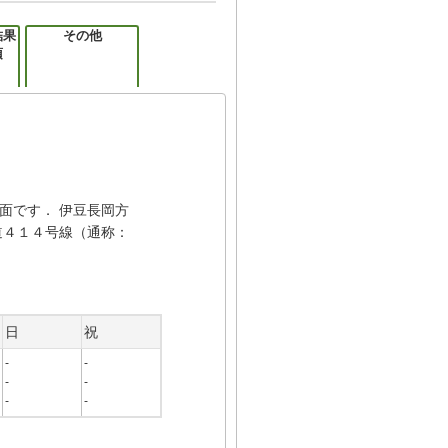
結果
その他
項
面です． 伊豆長岡方
道４１４号線（通称：
日
祝
-
-
-
-
-
-