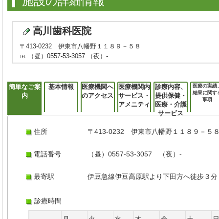
施設の詳細情報
高川歯科医院
〒413-0232 伊東市八幡野１１８９－５８
℡ （昼）0557-53-3057 （夜）-
簡単なご案
基本情報
医療機関へ
医療機関内
診療内容、
医療の実績
結果に関す
内
のアクセス
サービス・
提供保健・
事項
アメニティ
医療・介護
サービス
住所
〒413-0232 伊東市八幡野１１８９－５
電話番号
（昼）0557-53-3057 （夜）-
最寄駅
伊豆急線伊豆高原駅より下田方へ徒歩３分
診療時間