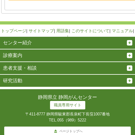
トップページ
|
サイトマップ
|
用語集
|
このサイトについて
|
マニュアル
|
↑
センター紹介
診療案内
患者支援・相談
研究活動
静岡県立 静岡がんセンター
職員専用サイト
〒411-8777 静岡県駿東郡長泉町下長窪1007番地
TEL.
055（989）5222
ページトップへ