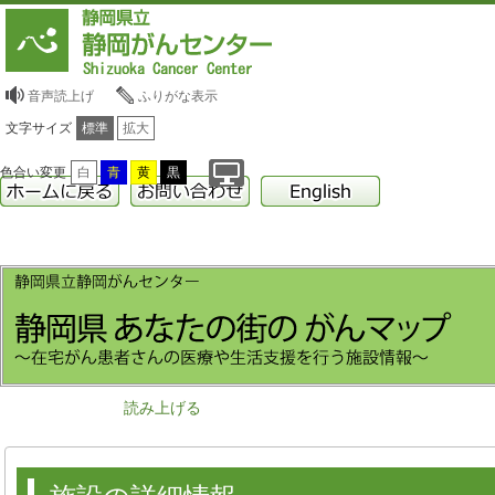
音声読上げ
ふりがな表示
文字サイズ
標準
拡大
色合い変更
白
青
黄
黒
読み上げる