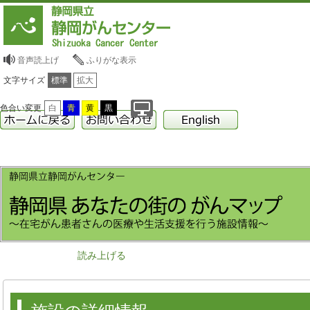
音声読上げ
ふりがな表示
文字サイズ
標準
拡大
色合い変更
白
青
黄
黒
読み上げる