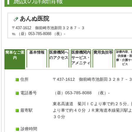
施設の詳細情報
あんぬ医院
〒437-1612 御前崎市池新田３２８７－３
℡ （昼）053-785-8088 （夜）-
簡単なご案
基本情報
医療機関へ
医療機関内
費用負担等
診療内容、
供保健・
内
のアクセス
サービス・
療・介護サ
アメニティ
ビス
住所
〒437-1612 御前崎市池新田３２８７－
電話番号
（昼）053-785-8088 （夜）-
東名高速道 菊川ＩＣより車で約２５分、
最寄駅
より車で約４０分 ＪＲ東海道本線菊川駅
３０分
診療時間