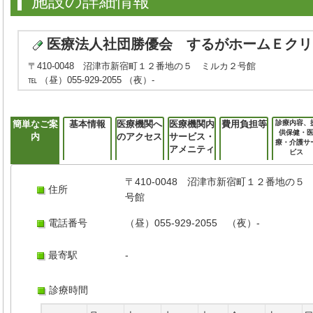
施設の詳細情報
医療法人社団勝優会 するがホームＥクリ
〒410-0048 沼津市新宿町１２番地の５ ミルカ２号館
℡ （昼）055-929-2055 （夜）-
簡単なご案
基本情報
医療機関へ
医療機関内
費用負担等
診療内容、
供保健・
内
のアクセス
サービス・
療・介護サ
アメニティ
ビス
〒410-0048 沼津市新宿町１２番地の５
住所
号館
電話番号
（昼）055-929-2055 （夜）-
最寄駅
-
診療時間