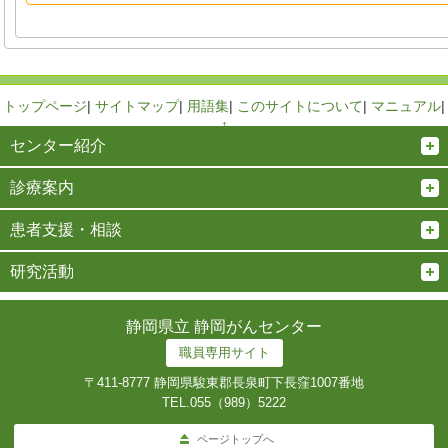
トップページ
|
サイトマップ
|
用語集
|
このサイトについて
|
マニュアル
|
↑
センター紹介
診療案内
患者支援・相談
研究活動
静岡県立 静岡がんセンター
職員専用サイト
〒411-8777 静岡県駿東郡長泉町下長窪1007番地
TEL.
055（989）5222
ページトップへ