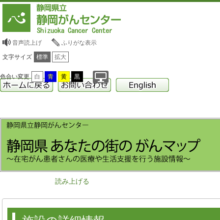
音声読上げ
ふりがな表示
文字サイズ
標準
拡大
色合い変更
白
青
黄
黒
読み上げる