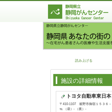
読み上げる
施設の詳細情報
トヨタ自動車東日本
〒410-1107 裾野市御宿１５３６
℡ （昼）- （夜）-