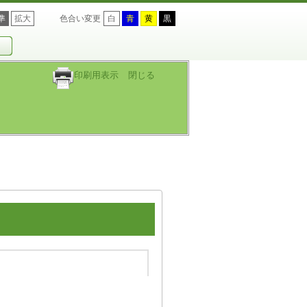
準
拡大
色合い変更
白
青
黄
黒
印刷用表示
閉じる