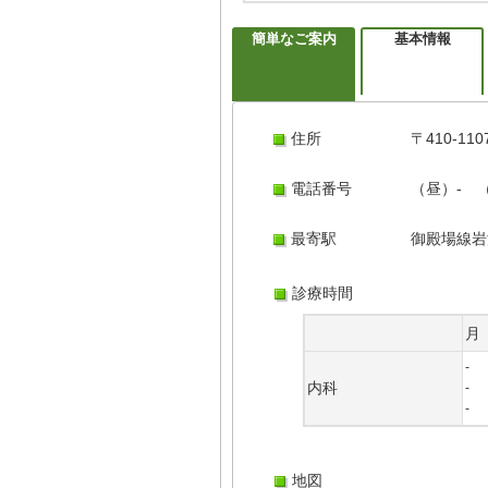
簡単なご案内
基本情報
住所
〒410-1
電話番号
（昼）- 
最寄駅
御殿場線岩
診療時間
月
-
内科
-
-
地図