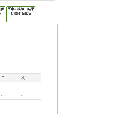
供保
医療の実績、結果
護サ
に関する事項
日
祝
-
-
-
-
-
-