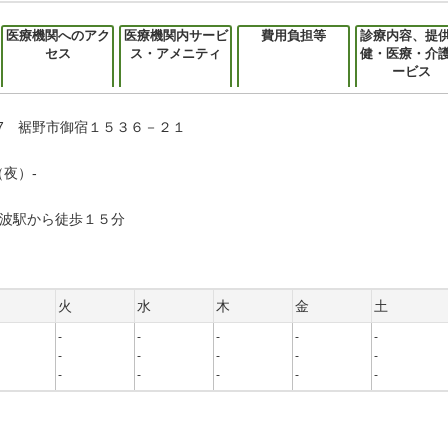
医療機関へのアク
医療機関内サービ
費用負担等
診療内容、提
セス
ス・アメニティ
健・医療・介
ービス
107 裾野市御宿１５３６－２１
（夜）-
波駅から徒歩１５分
火
水
木
金
土
-
-
-
-
-
-
-
-
-
-
-
-
-
-
-