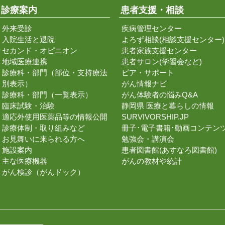
診療案内
患者支援・相談
外来受診
疾病管理センター
入院生活と退院
よろず相談(相談支援センター)
セカンド・オピニオン
患者家族支援センター
地域医療連携
患者サロン(学習会など)
診療科・部門（部位・支持療法
ピア・サポート
別表示）
がん情報ナビ
診療科・部門（一覧表示）
がん体験者の悩みQ&A
臨床試験・治験
静岡県 医療と暮らしの情報
適応外使用医薬品等の情報公開
SURVIVORSHIP.JP
診療体制・取り組みなど
冊子･電子書籍･動画コンテン
お見舞いに来られる方へ
勉強会・講演会
施設案内
患者図書館(あすなろ図書館)
主な医療機器
がんの教材や統計
がん検診（がんドック）