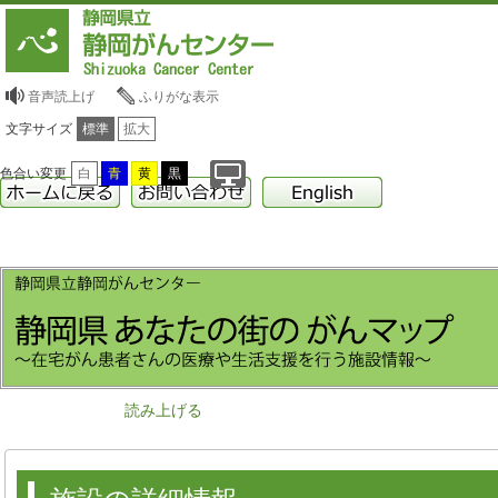
音声読上げ
ふりがな表示
文字サイズ
標準
拡大
色合い変更
白
青
黄
黒
読み上げる