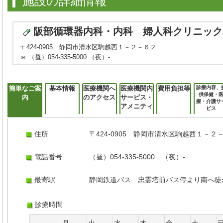
施設の詳細情報
阪部循環器内科・内科 婦人科クリニック
〒424-0905 静岡市清水区駒越西１－２－６２
℡ （昼）054-335-5000 （夜）-
簡単なご案
基本情報
医療機関へ
医療機関内
費用負担等
診療内容、
供保健・
内
のアクセス
サービス・
療・介護サ
アメニティ
ビス
住所
〒424-0905 静岡市清水区駒越西１－２
電話番号
（昼）054-335-5000 （夜）-
最寄駅
静岡鉄道バス 忠霊塔前バス停より南へ徒
診療時間