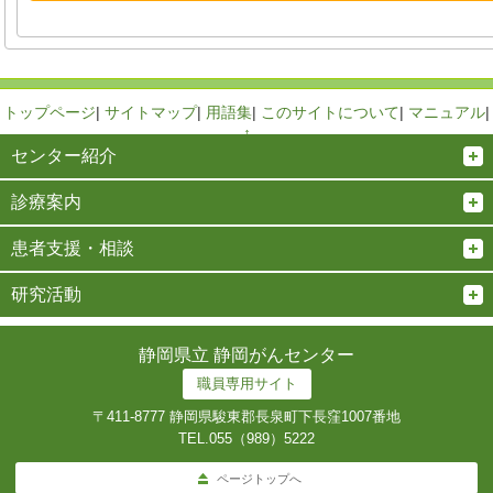
トップページ
|
サイトマップ
|
用語集
|
このサイトについて
|
マニュアル
|
↑
センター紹介
診療案内
患者支援・相談
研究活動
静岡県立 静岡がんセンター
職員専用サイト
〒411-8777 静岡県駿東郡長泉町下長窪1007番地
TEL.
055（989）5222
ページトップへ