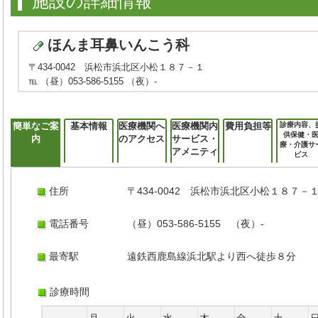
施設の詳細情報
ほんま耳鼻いんこう科
〒434-0042 浜松市浜北区小松１８７－１
℡ （昼）053-586-5155 （夜）-
簡単なご案
基本情報
医療機関へ
医療機関内
費用負担等
診療内容、
供保健・
内
のアクセス
サービス・
療・介護サ
アメニティ
ビス
住所
〒434-0042 浜松市浜北区小松１８７－
電話番号
（昼）053-586-5155 （夜）-
最寄駅
遠鉄西鹿島線浜北駅より西へ徒歩８分
診療時間