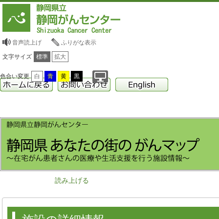
音声読上げ
ふりがな表示
文字サイズ
標準
拡大
色合い変更
白
青
黄
黒
読み上げる