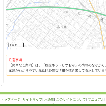
500 m
注意事項
【簡単なご案内】は、「医療ネットしずおか」の情報のなかから
家族がわかりやすい最低限必要な情報を抜き出して表示していま
トップページ
|
サイトマップ
|
用語集
|
このサイトについて
|
マニュアル
|
↑