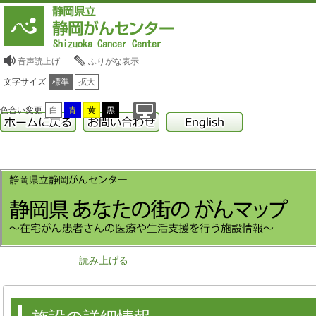
音声読上げ
ふりがな表示
文字サイズ
標準
拡大
色合い変更
白
青
黄
黒
読み上げる