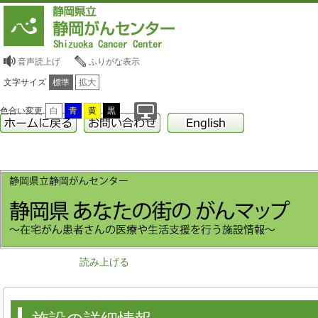
音声読上げ
ふりがな表示
文字サイズ
標準
拡大
色合い変更
白
青
黄
黒
読み上げる