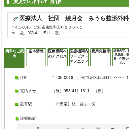
施設の詳細情報
医療法人 社団 綾月会 みうら整形外科
〒435-0016 浜松市東区和田町２００－１
℡ （昼）053-411-1511 （夜）-
簡単なご案
基本情報
医療機関へ
医療機関内
費用負担等
診療内容、
供保健・
内
のアクセス
サービス・
療・介護サ
アメニティ
ビス
住所
〒435-0016 浜松市東区和田町２００－
電話番号
（昼）053-411-1511 （夜）-
最寄駅
ＪＲ天竜川駅 徒歩１分
診療時間