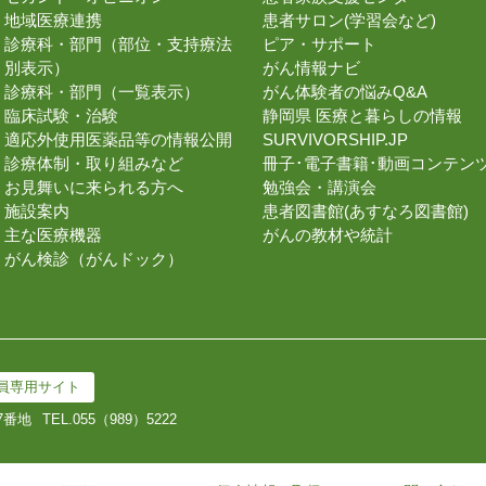
地域医療連携
患者サロン(学習会など)
診療科・部門（部位・支持療法
ピア・サポート
別表示）
がん情報ナビ
診療科・部門（一覧表示）
がん体験者の悩みQ&A
臨床試験・治験
静岡県 医療と暮らしの情報
適応外使用医薬品等の情報公開
SURVIVORSHIP.JP
診療体制・取り組みなど
冊子･電子書籍･動画コンテン
お見舞いに来られる方へ
勉強会・講演会
施設案内
患者図書館(あすなろ図書館)
主な医療機器
がんの教材や統計
がん検診（がんドック）
員専用サイト
7番地
TEL.
055（989）5222