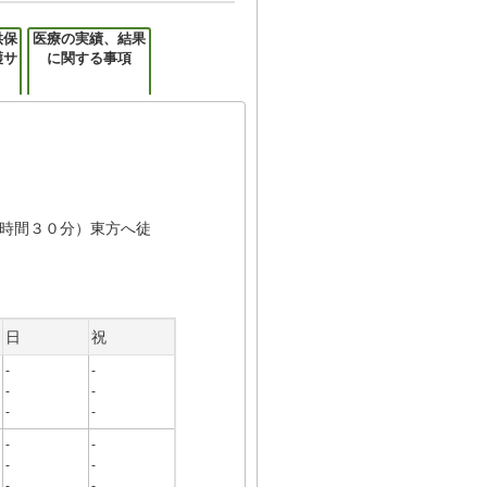
供保
医療の実績、結果
護サ
に関する事項
時間３０分）東方へ徒
日
祝
-
-
-
-
-
-
-
-
-
-
-
-