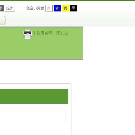
準
拡大
色合い変更
白
青
黄
黒
印刷用表示
閉じる