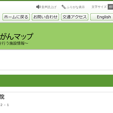
文字サイズ
標
音声読上げ
ふりがな表示
院
５２－１