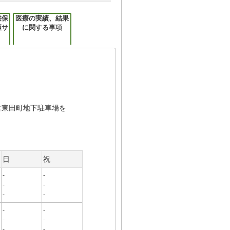
供保
医療の実績、結果
護サ
に関する事項
営東田町地下駐車場を
日
祝
-
-
-
-
-
-
-
-
-
-
-
-