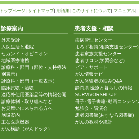
トップページ
|
サイトマップ
|
用語集
|
このサイトについて
|
マニュアル
|
診療案内
患者支援・相談
外来受診
疾病管理センター
入院生活と退院
よろず相談(相談支援センター)
セカンド・オピニオン
患者家族支援センター
地域医療連携
患者サロン(学習会など)
診療科・部門（部位・支持療法
ピア・サポート
別表示）
がん情報ナビ
診療科・部門（一覧表示）
がん体験者の悩みQ&A
臨床試験・治験
静岡県 医療と暮らしの情報
適応外使用医薬品等の情報公開
SURVIVORSHIP.JP
診療体制・取り組みなど
冊子･電子書籍･動画コンテン
お見舞いに来られる方へ
勉強会・講演会
施設案内
患者図書館(あすなろ図書館)
主な医療機器
がんの教材や統計
がん検診（がんドック）