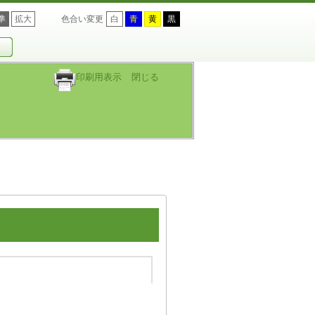
準
拡大
色合い変更
白
青
黄
黒
印刷用表示
閉じる