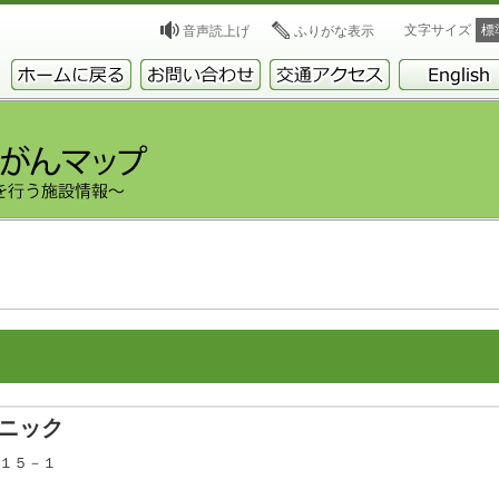
文字サイズ
標
音声読上げ
ふりがな表示
ニック
目１５－１