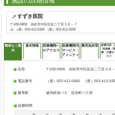
施設の詳細情報
すずき医院
〒430-0906 浜松市中区住吉二丁目３６－７
℡ （昼）053-412-0300 （夜）053-412-0300
簡単なご案
基本情報
医療機関へ
医療機関内
費用負担等
診療内容、
供保健・
内
のアクセス
サービス・
療・介護サ
アメニティ
ビス
住所
〒430-0906 浜松市中区住吉二丁目３６
電話番号
（昼）053-412-0300 （夜）053-412-03
最寄駅
遠州鉄道バス 住吉町バス停
診療時間