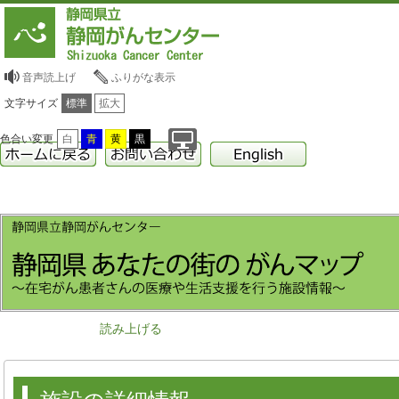
音声読上げ
ふりがな表示
文字サイズ
標準
拡大
色合い変更
白
青
黄
黒
読み上げる