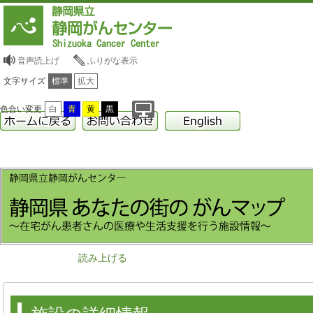
音声読上げ
ふりがな表示
文字サイズ
標準
拡大
色合い変更
白
青
黄
黒
読み上げる