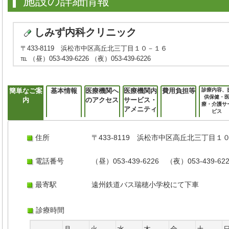
施設の詳細情報
しみず内科クリニック
〒433-8119 浜松市中区高丘北三丁目１０－１６
℡ （昼）053-439-6226 （夜）053-439-6226
簡単なご案
基本情報
医療機関へ
医療機関内
費用負担等
診療内容、
供保健・
内
のアクセス
サービス・
療・介護サ
アメニティ
ビス
住所
〒433-8119 浜松市中区高丘北三丁目１
電話番号
（昼）053-439-6226 （夜）053-439-62
最寄駅
遠州鉄道バス瑞穂小学校にて下車
診療時間