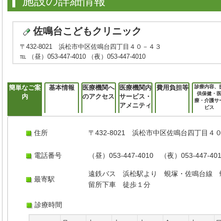
施設の詳細情報
佐鳴台こどもクリニック
〒432-8021 浜松市中区佐鳴台四丁目４０－４３
℡ （昼）053-447-4010 （夜）053-447-4010
簡単なご案
基本情報
医療機関へ
医療機関内
費用負担等
診療内容、
供保健・
内
のアクセス
サービス・
療・介護サ
アメニティ
ビス
住所
〒432-8021 浜松市中区佐鳴台四丁目４
電話番号
（昼）053-447-4010 （夜）053-447-40
遠鉄バス 浜松駅より 蜆塚・佐鳴台線 
最寄駅
留所下車 徒歩１分
診療時間