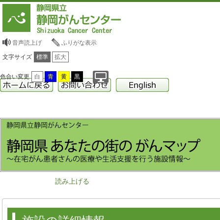
音声読上げ
ふりがな表示
文字サイズ
標準
拡大
色合い変更
白
青
黄
黒
読み上げる