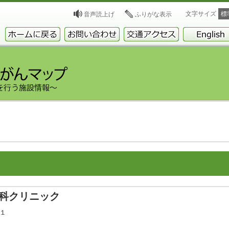
文字サイズ
標
音声読上げ
ふりがな表示
科クリニック
－１