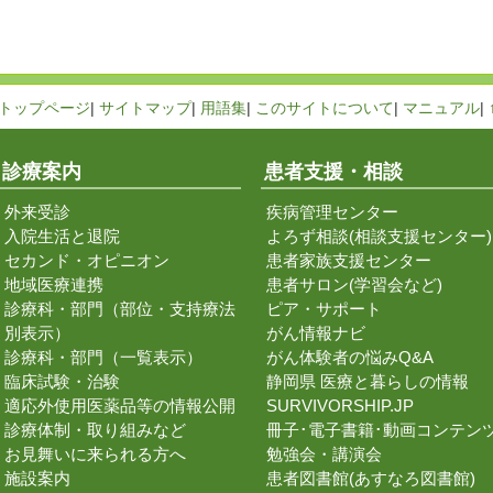
トップページ
|
サイトマップ
|
用語集
|
このサイトについて
|
マニュアル
|
診療案内
患者支援・相談
外来受診
疾病管理センター
入院生活と退院
よろず相談(相談支援センター)
セカンド・オピニオン
患者家族支援センター
地域医療連携
患者サロン(学習会など)
診療科・部門（部位・支持療法
ピア・サポート
別表示）
がん情報ナビ
診療科・部門（一覧表示）
がん体験者の悩みQ&A
臨床試験・治験
静岡県 医療と暮らしの情報
適応外使用医薬品等の情報公開
SURVIVORSHIP.JP
診療体制・取り組みなど
冊子･電子書籍･動画コンテン
お見舞いに来られる方へ
勉強会・講演会
施設案内
患者図書館(あすなろ図書館)