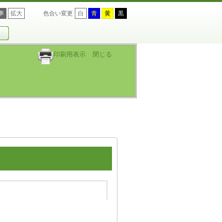
準
拡大
色合い変更
白
青
黄
黒
印刷用表示
閉じる