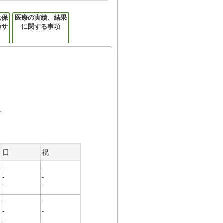
供保
医療の実績、結果
護サ
に関する事項
。
日
祝
-
-
-
-
-
-
-
-
-
-
-
-