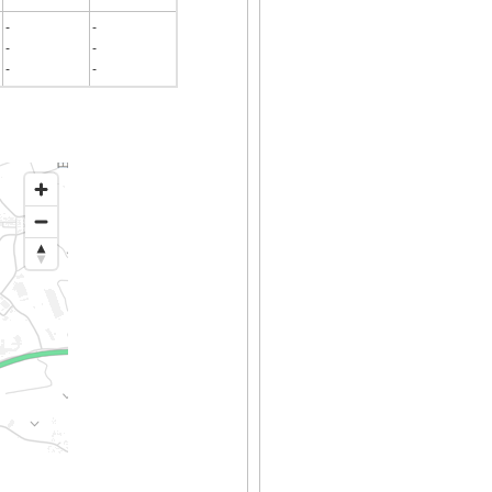
-
-
-
-
-
-