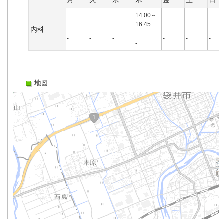
月
火
水
木
金
土
日
14:00～
-
-
-
-
-
-
16:45
内科
-
-
-
-
-
-
-
-
-
-
-
-
-
-
地図