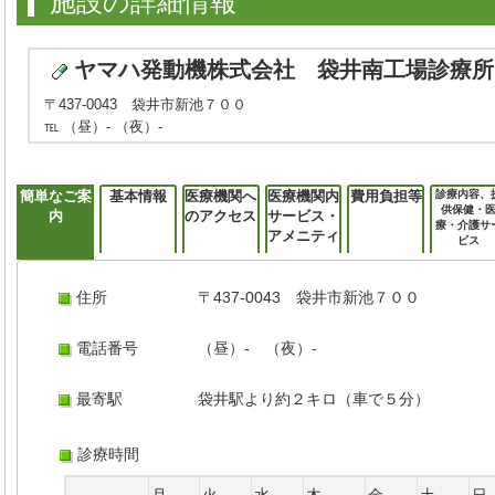
施設の詳細情報
ヤマハ発動機株式会社 袋井南工場診療所
〒437-0043 袋井市新池７００
℡ （昼）- （夜）-
簡単なご案
基本情報
医療機関へ
医療機関内
費用負担等
診療内容、
供保健・
内
のアクセス
サービス・
療・介護サ
アメニティ
ビス
住所
〒437-0043 袋井市新池７００
電話番号
（昼）- （夜）-
最寄駅
袋井駅より約２キロ（車で５分）
診療時間