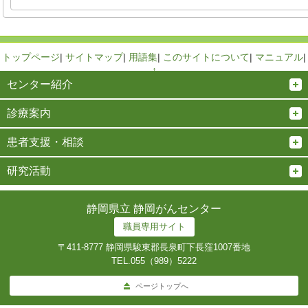
トップページ
|
サイトマップ
|
用語集
|
このサイトについて
|
マニュアル
|
↑
センター紹介
診療案内
患者支援・相談
研究活動
静岡県立 静岡がんセンター
職員専用サイト
〒411-8777 静岡県駿東郡長泉町下長窪1007番地
TEL.
055（989）5222
ページトップへ