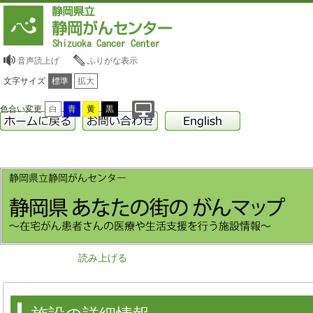
音声読上げ
ふりがな表示
文字サイズ
標準
拡大
色合い変更
白
青
黄
黒
読み上げる