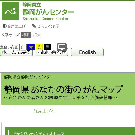
音声読上げ
ふりがな表示
文字サイズ
標準
拡大
色合い変更
白
青
黄
黒
読み上げる