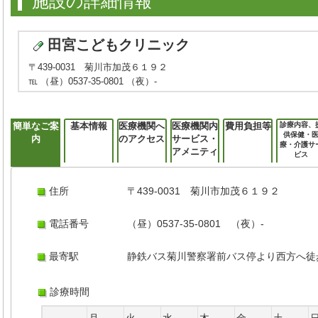
施設の詳細情報
田宮こどもクリニック
〒439-0031 菊川市加茂６１９２
℡ （昼）0537-35-0801 （夜）-
簡単なご案
基本情報
医療機関へ
医療機関内
費用負担等
診療内容、
供保健・
内
のアクセス
サービス・
療・介護サ
アメニティ
ビス
住所
〒439-0031 菊川市加茂６１９２
電話番号
（昼）0537-35-0801 （夜）-
最寄駅
静鉄バス菊川警察署前バス停より西方へ徒
診療時間