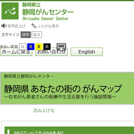
音声読上げ
ふりがな表示
文字サイズ
標準
拡大
色合い変更
白
青
黄
黒
読み上げる