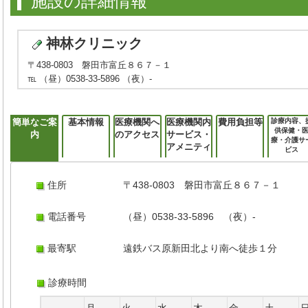
施設の詳細情報
神林クリニック
〒438-0803 磐田市富丘８６７－１
℡ （昼）0538-33-5896 （夜）-
簡単なご案
基本情報
医療機関へ
医療機関内
費用負担等
診療内容、
供保健・
内
のアクセス
サービス・
療・介護サ
アメニティ
ビス
住所
〒438-0803 磐田市富丘８６７－１
電話番号
（昼）0538-33-5896 （夜）-
最寄駅
遠鉄バス原新田北より南へ徒歩１分
診療時間