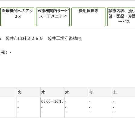
医療機関へのアク
医療機関内サービ
費用負担等
診療内容、提
セス
ス・アメニティ
健・医療・介
ービス
0066 袋井市山科３０８０ 袋井工場守衛棟内
（夜）-
火
水
木
金
土
-
09:00～10:15
-
-
-
-
-
-
-
-
-
-
-
-
-