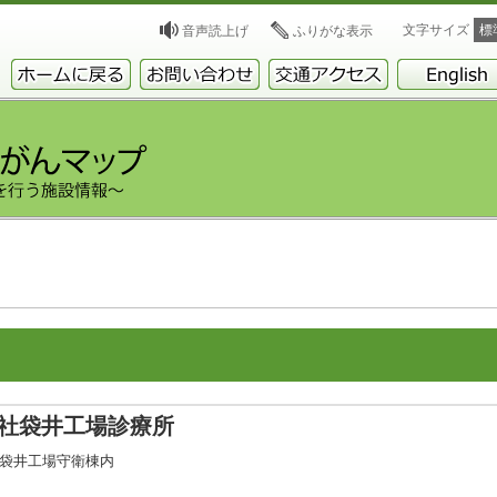
文字サイズ
標
音声読上げ
ふりがな表示
社袋井工場診療所
０ 袋井工場守衛棟内