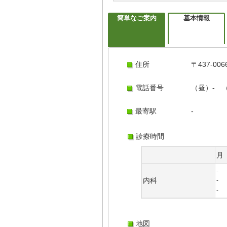
簡単なご案内
基本情報
住所
〒437-
電話番号
（昼）- 
最寄駅
-
診療時間
月
-
内科
-
-
地図