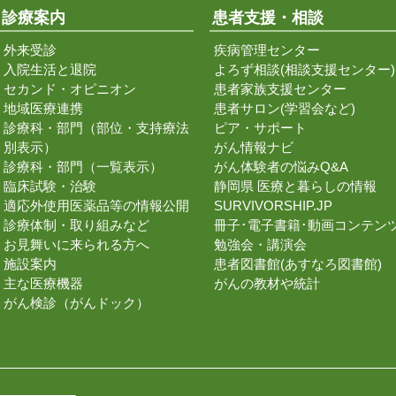
診療案内
患者支援・相談
外来受診
疾病管理センター
入院生活と退院
よろず相談(相談支援センター)
セカンド・オピニオン
患者家族支援センター
地域医療連携
患者サロン(学習会など)
診療科・部門（部位・支持療法
ピア・サポート
別表示）
がん情報ナビ
診療科・部門（一覧表示）
がん体験者の悩みQ&A
臨床試験・治験
静岡県 医療と暮らしの情報
適応外使用医薬品等の情報公開
SURVIVORSHIP.JP
診療体制・取り組みなど
冊子･電子書籍･動画コンテン
お見舞いに来られる方へ
勉強会・講演会
施設案内
患者図書館(あすなろ図書館)
主な医療機器
がんの教材や統計
がん検診（がんドック）