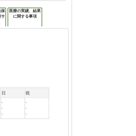
供保
医療の実績、結果
護サ
に関する事項
日
祝
-
-
-
-
-
-