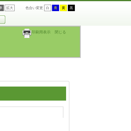
準
拡大
色合い変更
白
青
黄
黒
印刷用表示
閉じる